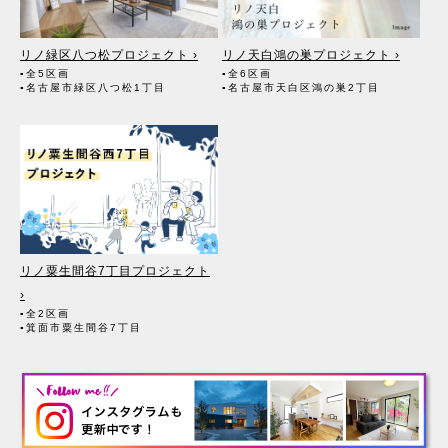
リノ緑区八つ松プロジェクト ›
リノ天白鴻の巣プロジェクト ›
▪全5区画
▪全6区画
▪名古屋市緑区八つ松1丁目
▪名古屋市天白区鴻の巣2丁目
リノ粟生間谷7丁目プロジェクト
›
▪全2区画
▪箕面市粟生間谷7丁目