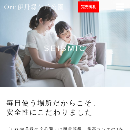
完売御礼
SEISMIC
毎日使う場所だからこそ、
安全性にこだわりました
「Orii伊丹緑ケ丘公園」は耐震等級、最高ランクの3を