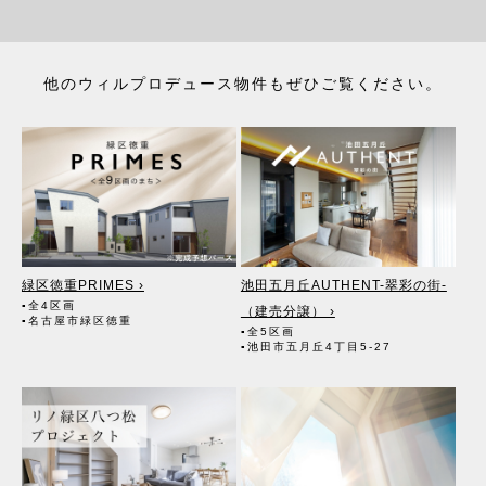
他のウィルプロデュース物件もぜひご覧ください。
緑区徳重PRIMES ›
池田五月丘AUTHENT-翠彩の街-
▪全4区画
（建売分譲） ›
▪名古屋市緑区徳重
▪全5区画
▪池田市五月丘4丁目5-27