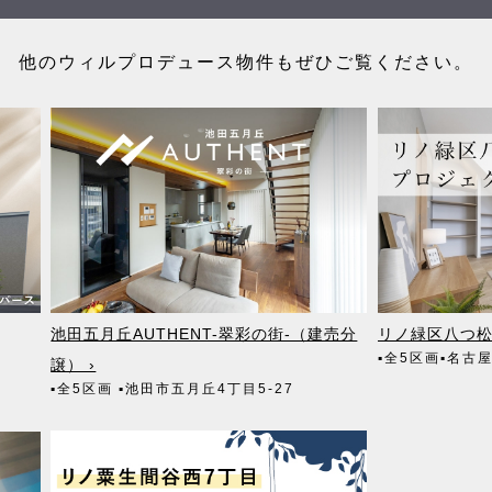
他のウィルプロデュース物件もぜひご覧ください。
池田五月丘AUTHENT-翠彩の街-（建売分
リノ緑区八つ松
▪全5区画
▪名古
譲） ›
▪全5区画
▪池田市五月丘4丁目5-27