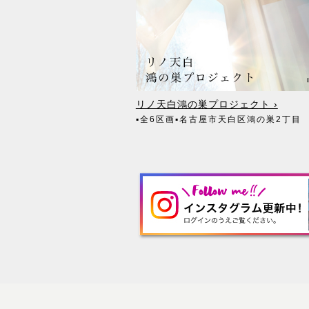
リノ天白鴻の巣プロジェクト ›
▪全6区画
▪名古屋市天白区鴻の巣2丁目