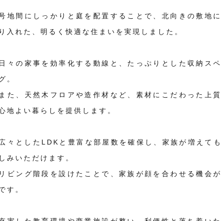
号地間にしっかりと庭を配置することで、北向きの敷地
り入れた、明るく快適な住まいを実現しました。
日々の家事を効率化する動線と、たっぷりとした収納ス
グ。
また、天然木フロアや造作材など、素材にこだわった上
心地よい暮らしを提供します。
広々としたLDKと豊富な部屋数を確保し、家族が増えて
しみいただけます。
リビング階段を設けたことで、家族が顔を合わせる機会
です。
充実した教育環境や商業施設が整い、利便性と落ち着い