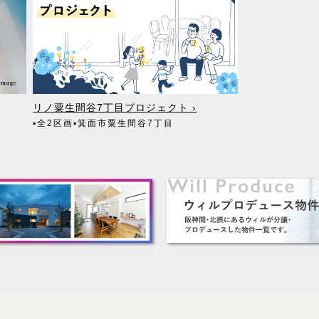
リノ粟生間谷7丁目プロジェクト ›
▪全2区画
▪箕面市粟生間谷7丁目