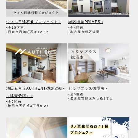
見の根拠」として仲介の依頼者に提供することがあります。
2. 個人情報の第三者への提供
ウィル日進石兼プロジェクト ›
緑区徳重PRIMES ›
●第三者に提供する目的
▪全15区画
▪全4区画
上記「1.お客様の個人情報の利用目的」（1）～（9）の業務におい
▪日進市岩崎町石兼12-16
▪名古屋市緑区徳重
て、その利用目的の達成に必要な場合にのみ、個人情報を第三者に提
供します。
●提供する個人情報の項目
お客様の氏名・住所・電話番号・生年月日・不動産物件情報・成約
情報等
●提供の手段又は方法
書面・郵便物・電話・インターネット・電子メール・広告媒体等
●当該情報の提供を受ける者又は提供を受ける者の組織の種類、及び
属性
（1）不動産の売買契約、賃貸借契約等を通じて、契約の相手方とな
る者。また、成約に至るまでの過程においてその見込者。
池田五月丘AUTHENT-翠彩の街-
ヒラヤプラス徳重南 ›
（2）他の宅地建物取引業者。（成約に至るまでの過程において広く
▪全5区画
（建売分譲） ›
契約の見込客を募るため）
▪名古屋市緑区八つ松1丁目
▪全5区画
（3）インターネット広告、その他広告の掲載事業者及び団体。（成
▪池田市五月丘4丁目5-27
約に至るまでの過程において広く契約の見込客を募るため）
（4）指定流通機構。（専属専任媒介契約、専任媒介契約が提携され
た場合には、宅地建物取引業法に基づき、指定流通機構への登録及び
成約情報の通知が宅地建物取引業者に義務付けられます）
（5）価格査定の依頼者。
（6）登記に関する司法書士、土地家屋調査士。