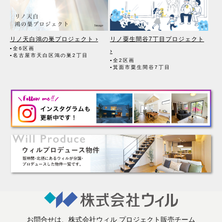
（7）お客様が住宅ローン等を利用する場合、融資等に関する金融機
関関係。
（8）対象不動産について管理の必要がある場合、管理業者。
（9）当社にて賃貸管理が生じる場合は、管理委託契約の重要事項説
明書に定める業務委託先及び管理費引き落としの際の振込先金融機
リノ天白鴻の巣プロジェクト ›
リノ粟生間谷7丁目プロジェクト
関、管理組合役員。
▪全6区画
›
（10）入居希望者様の信用照会のために必要な場合は、信用情報機
▪名古屋市天白区鴻の巣2丁目
▪全2区画
関。
▪箕面市粟生間谷7丁目
（11）入居者様が賃料を滞納した場合、滞納取立者。
（12）アフターサービス等、お客様にとって有用と思われる当社提携
先。
3. 個人情報の保護対策
（1）当社の従業者に対して個人情報保護のための教育を定期的に行
い、お客様の個人情報を厳重に管理いたします。
（2）当社のデータベース等に対する必要な安全管理措置を実施いた
します。
4. 個人情報処理の外部委託
当社が保有する個人データの扱いの全部又は一部について外部委託を
するときは、必要な契約を締結し、適切な管理・監督を行います。
5. 個人情報の共同利用
お客様の個人情報を共同利用する際には、個人情報保護法に定める別
お問合せは、株式会社ウィル プロジェクト販売チーム