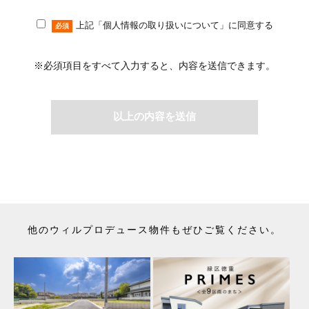
利用します。
（2）不動産の売買契約又は賃貸借契約の相手方を探索すること及び
上記「個人情報の取り扱いについて」に同意する
売買・賃貸借・仲介・賃貸管理等の契約を締結し、契約に基づく役務
必須
を提供することに利用します。
（3）取引の相手方探索のために、購入希望・売却希望・賃貸希望等
の物件情報を利用します。
※必須項目をすべて入力すると、内容を送信できます。
（4）取引の相手方探索のために、購入希望・売却希望・賃貸希望等
の物件情報を利用しインターネット、チラシ等広告を行います。
（5）取引の相手方探索のために、売却希望・賃貸希望等の物件情報
を指定流通機構の物件検索システム（レインズ）に登録する場合があ
以上の内容を送信
ります。なお契約後、指定流通機構（宅地建物取引業法により、国土
交通大臣の指定を受けた機構）に対し、成約情報（成約情報は、成約
した物件の物件概要・契約年月日・成約価格などの情報で、氏名は含
みません。）を提供します。指定流通機構は、物件情報及び成約情報
を指定流通機構の会員たる宅地建物取引業者や公的な団体に電子デー
タや紙媒体で提供することなどの宅地建物取引業法に規定された指定
流通機構の業務のために利用します。
（6）不動産の賃貸において、賃貸管理が伴う場合には、マンション
等の管理組合で締結した管理委託契約業務履行のために利用します。
（7）上記、（1）から（6）の業務に付随する、お客様にとって有用
他のウィルプロデュース物件もぜひご覧ください。
と思われる当社及び提携先のご案内や商品の発送、関連するアフター
サービス、メンテナンス等のお知らせ及び当該サービスの提供に利用
します。
（8）宅地建物取引業法第49条に基づく帳簿及びその資料として保管
します。
（9）ご成約の際の物件情報は、不動産の売買、賃貸等に関する価格
査定に利用します。宅地建物取引業法第34条の2第2項に規定する「意