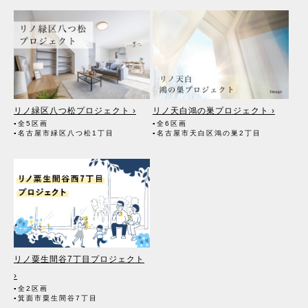
リノ緑区八つ松プロジェクト ›
リノ天白鴻の巣プロジェクト ›
▪全5区画
▪全6区画
▪名古屋市緑区八つ松1丁目
▪名古屋市天白区鴻の巣2丁目
リノ粟生間谷7丁目プロジェクト
›
▪全2区画
▪箕面市粟生間谷7丁目