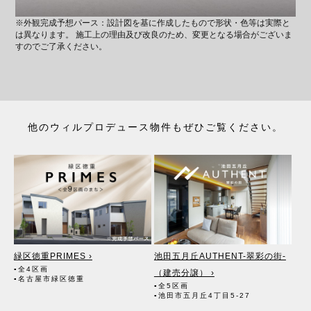
※外観完成予想パース：設計図を基に作成したもので形状・色等は実際と
は異なります。 施工上の理由及び改良のため、変更となる場合がございま
すのでご了承ください。
他のウィルプロデュース物件もぜひご覧ください。
緑区徳重PRIMES ›
池田五月丘AUTHENT-翠彩の街-
▪全4区画
（建売分譲） ›
▪名古屋市緑区徳重
▪全5区画
▪池田市五月丘4丁目5-27