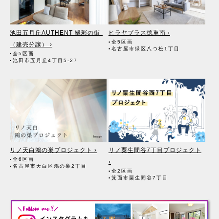
る者。また、成約に至るまでの過程においてその見込者。
（2）他の宅地建物取引業者。（成約に至るまでの過程において広く
契約の見込客を募るため）
（3）インターネット広告、その他広告の掲載事業者及び団体。（成
池田五月丘AUTHENT-翠彩の街-
ヒラヤプラス徳重南 ›
約に至るまでの過程において広く契約の見込客を募るため）
▪全5区画
（4）指定流通機構。（専属専任媒介契約、専任媒介契約が提携され
（建売分譲） ›
▪名古屋市緑区八つ松1丁目
た場合には、宅地建物取引業法に基づき、指定流通機構への登録及び
▪全5区画
成約情報の通知が宅地建物取引業者に義務付けられます）
▪池田市五月丘4丁目5-27
（5）価格査定の依頼者。
（6）登記に関する司法書士、土地家屋調査士。
（7）お客様が住宅ローン等を利用する場合、融資等に関する金融機
関関係。
（8）対象不動産について管理の必要がある場合、管理業者。
（9）当社にて賃貸管理が生じる場合は、管理委託契約の重要事項説
明書に定める業務委託先及び管理費引き落としの際の振込先金融機
関、管理組合役員。
（10）入居希望者様の信用照会のために必要な場合は、信用情報機
関。
リノ天白鴻の巣プロジェクト ›
リノ粟生間谷7丁目プロジェクト
（11）入居者様が賃料を滞納した場合、滞納取立者。
（12）アフターサービス等、お客様にとって有用と思われる当社提携
▪全6区画
›
▪名古屋市天白区鴻の巣2丁目
先。
▪全2区画
▪箕面市粟生間谷7丁目
3. 個人情報の保護対策
（1）当社の従業者に対して個人情報保護のための教育を定期的に行
い、お客様の個人情報を厳重に管理いたします。
（2）当社のデータベース等に対する必要な安全管理措置を実施いた