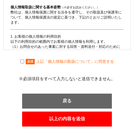
個人情報取扱に関する基本姿勢
（※必ずお読みください。）
弊社は、個人情報保護に関する法令を遵守し、その取扱及び保護等に
ついて、個人情報保護法の規定に基づき、下記のとおりご説明いたし
ます。
1. お客様の個人情報の利用目的
以下の利用目的の範囲内でお客様の個人情報を利用します。
（1）お問合せのあった事案に対する回答・資料送付・対応のために
利用します。
（2）不動産の売買契約又は賃貸借契約の相手方を探索すること及び
上記「個人情報の取扱について」に同意する
売買・賃貸借・仲介・賃貸管理等の契約を締結し、契約に基づく役務
必須
を提供することに利用します。
（3）取引の相手方探索のために、購入希望・売却希望・賃貸希望等
の物件情報を利用します。
※必須項目をすべて入力しないと送信できません。
（4）取引の相手方探索のために、購入希望・売却希望・賃貸希望等
の物件情報を利用しインターネット、チラシ等広告を行います。
（5）取引の相手方探索のために、売却希望・賃貸希望等の物件情報
を指定流通機構の物件検索システム（レインズ）に登録する場合があ
戻る
ります。なお契約後、指定流通機構（宅地建物取引業法により、国土
交通大臣の指定を受けた機構）に対し、成約情報（成約情報は、成約
した物件の物件概要・契約年月日・成約価格などの情報で、氏名は含
みません。）を提供します。指定流通機構は、物件情報及び成約情報
以上の内容を送信
を指定流通機構の会員たる宅地建物取引業者や公的な団体に電子デー
タや紙媒体で提供することなどの宅地建物取引業法に規定された指定
流通機構の業務のために利用します。