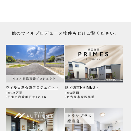
（6）不動産の賃貸において、賃貸管理が伴う場合には、マンション
等の管理組合で締結した管理委託契約業務履行のために利用します。
（7）上記、（1）から（6）の業務に付随する、お客様にとって有用
と思われる当社及び提携先のご案内や商品の発送、関連するアフター
サービス、メンテナンス等のお知らせ及び当該サービスの提供に利用
します。
他のウィルプロデュース物件もぜひご覧ください。
（8）宅地建物取引業法第49条に基づく帳簿及びその資料として保管
します。
（9）ご成約の際の物件情報は、不動産の売買、賃貸等に関する価格
査定に利用します。宅地建物取引業法第34条の2第2項に規定する「意
見の根拠」として仲介の依頼者に提供することがあります。
2. 個人情報の第三者への提供
●第三者に提供する目的
上記「1.お客様の個人情報の利用目的」（1）～（9）の業務におい
て、その利用目的の達成に必要な場合にのみ、個人情報を第三者に提
供します。
ウィル日進石兼プロジェクト ›
緑区徳重PRIMES ›
●提供する個人情報の項目
▪全15区画
▪全4区画
お客様の氏名・住所・電話番号・生年月日・不動産物件情報・成約
▪日進市岩崎町石兼12-16
▪名古屋市緑区徳重
情報等
●提供の手段又は方法
書面・郵便物・電話・インターネット・電子メール・広告媒体等
●当該情報の提供を受ける者又は提供を受ける者の組織の種類、及び
属性
（1）不動産の売買契約、賃貸借契約等を通じて、契約の相手方とな