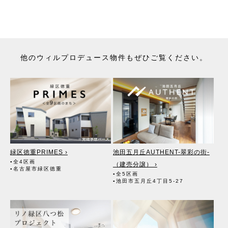
（6）不動産の賃貸において、賃貸管理が伴う場合には、マンション
等の管理組合で締結した管理委託契約業務履行のために利用します。
（7）上記、（1）から（6）の業務に付随する、お客様にとって有用
と思われる当社及び提携先のご案内や商品の発送、関連するアフター
サービス、メンテナンス等のお知らせ及び当該サービスの提供に利用
します。
他のウィルプロデュース物件もぜひご覧ください。
（8）宅地建物取引業法第49条に基づく帳簿及びその資料として保管
します。
（9）ご成約の際の物件情報は、不動産の売買、賃貸等に関する価格
査定に利用します。宅地建物取引業法第34条の2第2項に規定する「意
見の根拠」として仲介の依頼者に提供することがあります。
2. 個人情報の第三者への提供
●第三者に提供する目的
上記「1.お客様の個人情報の利用目的」（1）～（9）の業務におい
て、その利用目的の達成に必要な場合にのみ、個人情報を第三者に提
供します。
緑区徳重PRIMES ›
池田五月丘AUTHENT-翠彩の街-
●提供する個人情報の項目
▪全4区画
（建売分譲） ›
お客様の氏名・住所・電話番号・生年月日・不動産物件情報・成約
▪名古屋市緑区徳重
▪全5区画
情報等
▪池田市五月丘4丁目5-27
●提供の手段又は方法
書面・郵便物・電話・インターネット・電子メール・広告媒体等
●当該情報の提供を受ける者又は提供を受ける者の組織の種類、及び
属性
（1）不動産の売買契約、賃貸借契約等を通じて、契約の相手方とな