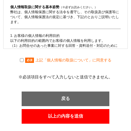
個人情報取扱に関する基本姿勢
（※必ずお読みください。）
弊社は、個人情報保護に関する法令を遵守し、その取扱及び保護等に
ついて、個人情報保護法の規定に基づき、下記のとおりご説明いたし
ます。
1. お客様の個人情報の利用目的
以下の利用目的の範囲内でお客様の個人情報を利用します。
（1）お問合せのあった事案に対する回答・資料送付・対応のために
利用します。
（2）不動産の売買契約又は賃貸借契約の相手方を探索すること及び
上記「個人情報の取扱について」に同意する
売買・賃貸借・仲介・賃貸管理等の契約を締結し、契約に基づく役務
必須
を提供することに利用します。
（3）取引の相手方探索のために、購入希望・売却希望・賃貸希望等
の物件情報を利用します。
※必須項目をすべて入力しないと送信できません。
（4）取引の相手方探索のために、購入希望・売却希望・賃貸希望等
の物件情報を利用しインターネット、チラシ等広告を行います。
（5）取引の相手方探索のために、売却希望・賃貸希望等の物件情報
を指定流通機構の物件検索システム（レインズ）に登録する場合があ
戻る
ります。なお契約後、指定流通機構（宅地建物取引業法により、国土
交通大臣の指定を受けた機構）に対し、成約情報（成約情報は、成約
した物件の物件概要・契約年月日・成約価格などの情報で、氏名は含
みません。）を提供します。指定流通機構は、物件情報及び成約情報
以上の内容を送信
を指定流通機構の会員たる宅地建物取引業者や公的な団体に電子デー
タや紙媒体で提供することなどの宅地建物取引業法に規定された指定
流通機構の業務のために利用します。