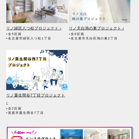
る者。また、成約に至るまでの過程においてその見込者。
（2）他の宅地建物取引業者。（成約に至るまでの過程において広く
契約の見込客を募るため）
（3）インターネット広告、その他広告の掲載事業者及び団体。（成
約に至るまでの過程において広く契約の見込客を募るため）
（4）指定流通機構。（専属専任媒介契約、専任媒介契約が提携され
リノ緑区八つ松プロジェクト ›
リノ天白鴻の巣プロジェクト ›
た場合には、宅地建物取引業法に基づき、指定流通機構への登録及び
▪全5区画
▪全6区画
成約情報の通知が宅地建物取引業者に義務付けられます）
▪名古屋市緑区八つ松1丁目
▪名古屋市天白区鴻の巣2丁目
（5）価格査定の依頼者。
（6）登記に関する司法書士、土地家屋調査士。
（7）お客様が住宅ローン等を利用する場合、融資等に関する金融機
関関係。
（8）対象不動産について管理の必要がある場合、管理業者。
（9）当社にて賃貸管理が生じる場合は、管理委託契約の重要事項説
明書に定める業務委託先及び管理費引き落としの際の振込先金融機
関、管理組合役員。
（10）入居希望者様の信用照会のために必要な場合は、信用情報機
関。
リノ粟生間谷7丁目プロジェクト
（11）入居者様が賃料を滞納した場合、滞納取立者。
（12）アフターサービス等、お客様にとって有用と思われる当社提携
›
先。
▪全2区画
▪箕面市粟生間谷7丁目
3. 個人情報の保護対策
（1）当社の従業者に対して個人情報保護のための教育を定期的に行
い、お客様の個人情報を厳重に管理いたします。
（2）当社のデータベース等に対する必要な安全管理措置を実施いた