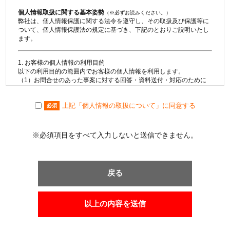
個人情報取扱に関する基本姿勢
（※必ずお読みください。）
弊社は、個人情報保護に関する法令を遵守し、その取扱及び保護等に
ついて、個人情報保護法の規定に基づき、下記のとおりご説明いたし
ます。
1. お客様の個人情報の利用目的
以下の利用目的の範囲内でお客様の個人情報を利用します。
（1）お問合せのあった事案に対する回答・資料送付・対応のために
利用します。
（2）不動産の売買契約又は賃貸借契約の相手方を探索すること及び
上記「個人情報の取扱について」に同意する
売買・賃貸借・仲介・賃貸管理等の契約を締結し、契約に基づく役務
必須
を提供することに利用します。
（3）取引の相手方探索のために、購入希望・売却希望・賃貸希望等
の物件情報を利用します。
※必須項目をすべて入力しないと送信できません。
（4）取引の相手方探索のために、購入希望・売却希望・賃貸希望等
の物件情報を利用しインターネット、チラシ等広告を行います。
（5）取引の相手方探索のために、売却希望・賃貸希望等の物件情報
を指定流通機構の物件検索システム（レインズ）に登録する場合があ
戻る
ります。なお契約後、指定流通機構（宅地建物取引業法により、国土
交通大臣の指定を受けた機構）に対し、成約情報（成約情報は、成約
した物件の物件概要・契約年月日・成約価格などの情報で、氏名は含
みません。）を提供します。指定流通機構は、物件情報及び成約情報
以上の内容を送信
を指定流通機構の会員たる宅地建物取引業者や公的な団体に電子デー
タや紙媒体で提供することなどの宅地建物取引業法に規定された指定
流通機構の業務のために利用します。