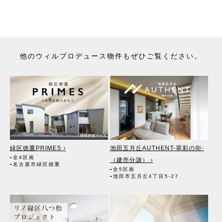
（6）不動産の賃貸において、賃貸管理が伴う場合には、マンション
等の管理組合で締結した管理委託契約業務履行のために利用します。
（7）上記、（1）から（6）の業務に付随する、お客様にとって有用
と思われる当社及び提携先のご案内や商品の発送、関連するアフター
サービス、メンテナンス等のお知らせ及び当該サービスの提供に利用
します。
他のウィルプロデュース物件もぜひご覧ください。
（8）宅地建物取引業法第49条に基づく帳簿及びその資料として保管
します。
（9）ご成約の際の物件情報は、不動産の売買、賃貸等に関する価格
査定に利用します。宅地建物取引業法第34条の2第2項に規定する「意
見の根拠」として仲介の依頼者に提供することがあります。
2. 個人情報の第三者への提供
●第三者に提供する目的
上記「1.お客様の個人情報の利用目的」（1）～（9）の業務におい
て、その利用目的の達成に必要な場合にのみ、個人情報を第三者に提
供します。
緑区徳重PRIMES ›
池田五月丘AUTHENT-翠彩の街-
●提供する個人情報の項目
▪全4区画
（建売分譲） ›
お客様の氏名・住所・電話番号・生年月日・不動産物件情報・成約
▪名古屋市緑区徳重
▪全5区画
情報等
▪池田市五月丘4丁目5-27
●提供の手段又は方法
書面・郵便物・電話・インターネット・電子メール・広告媒体等
●当該情報の提供を受ける者又は提供を受ける者の組織の種類、及び
属性
（1）不動産の売買契約、賃貸借契約等を通じて、契約の相手方とな