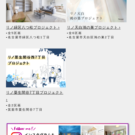
る者。また、成約に至るまでの過程においてその見込者。
（2）他の宅地建物取引業者。（成約に至るまでの過程において広く
契約の見込客を募るため）
（3）インターネット広告、その他広告の掲載事業者及び団体。（成
約に至るまでの過程において広く契約の見込客を募るため）
（4）指定流通機構。（専属専任媒介契約、専任媒介契約が提携され
リノ緑区八つ松プロジェクト ›
リノ天白鴻の巣プロジェクト ›
た場合には、宅地建物取引業法に基づき、指定流通機構への登録及び
▪全5区画
▪全6区画
成約情報の通知が宅地建物取引業者に義務付けられます）
▪名古屋市緑区八つ松1丁目
▪名古屋市天白区鴻の巣2丁目
（5）価格査定の依頼者。
（6）登記に関する司法書士、土地家屋調査士。
（7）お客様が住宅ローン等を利用する場合、融資等に関する金融機
関関係。
（8）対象不動産について管理の必要がある場合、管理業者。
（9）当社にて賃貸管理が生じる場合は、管理委託契約の重要事項説
明書に定める業務委託先及び管理費引き落としの際の振込先金融機
関、管理組合役員。
（10）入居希望者様の信用照会のために必要な場合は、信用情報機
関。
リノ粟生間谷7丁目プロジェクト
（11）入居者様が賃料を滞納した場合、滞納取立者。
（12）アフターサービス等、お客様にとって有用と思われる当社提携
›
先。
▪全2区画
▪箕面市粟生間谷7丁目
3. 個人情報の保護対策
（1）当社の従業者に対して個人情報保護のための教育を定期的に行
い、お客様の個人情報を厳重に管理いたします。
（2）当社のデータベース等に対する必要な安全管理措置を実施いた