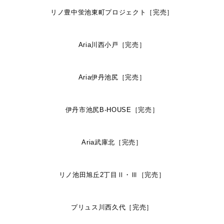
リノ豊中蛍池東町プロジェクト［完売］
Aria川西小戸［完売］
Aria伊丹池尻［完売］
伊丹市池尻B-HOUSE［完売］
Aria武庫北［完売］
リノ池田旭丘2丁目Ⅱ・Ⅲ［完売］
プリュス川西久代［完売］