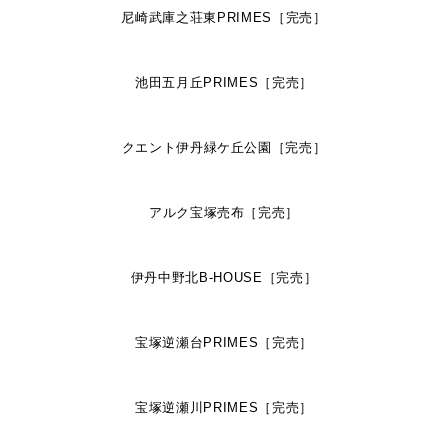
尼崎武庫之荘東PRIMES［完売］
池田五月丘PRIMES［完売］
クエント伊丹緑ケ丘公園［完売］
アルク宝塚売布［完売］
伊丹中野北B-HOUSE［完売］
宝塚逆瀬台PRIMES［完売］
宝塚逆瀬川PRIMES［完売］