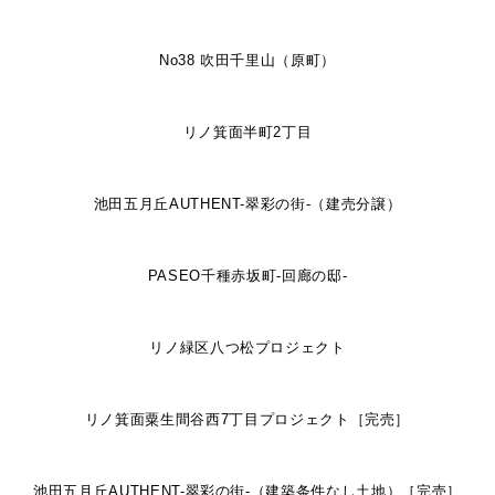
No38 吹田千里山（原町）
リノ箕面半町2丁目
池田五月丘AUTHENT-翠彩の街-（建売分譲）
PASEO千種赤坂町-回廊の邸-
リノ緑区八つ松プロジェクト
リノ箕面粟生間谷西7丁目プロジェクト［完売］
池田五月丘AUTHENT-翠彩の街-（建築条件なし土地）［完売］