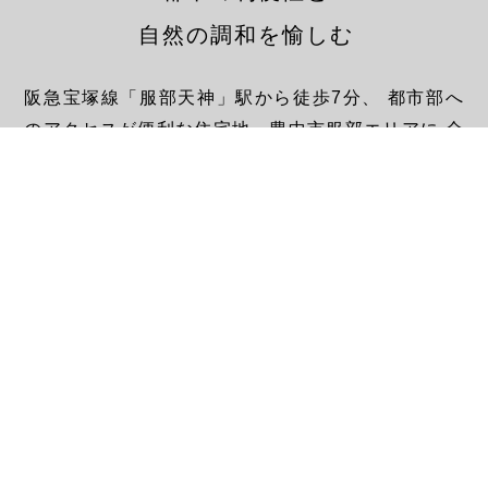
自然の調和を愉しむ
阪急宝塚線「服部天神」駅から徒歩7分、
都市部へ
のアクセスが便利な住宅地、豊中市服部エリアに
全
4区画の分譲地が誕生します。
最寄りの阪急「服部天神」駅からは
「大阪梅田」駅
まで12分、「大阪空港」駅まで約16分と
都市部への
アクセスが便利で、通勤や通学が快適です。
近隣には公園や緑地が豊富にあり、
安心して子育て
の出来る環境が整っています。
家族全員の「住まう喜び」を実現する、「リノ豊中
服部天神プロジェクト」。
新生活を、ぜひこの地
で。