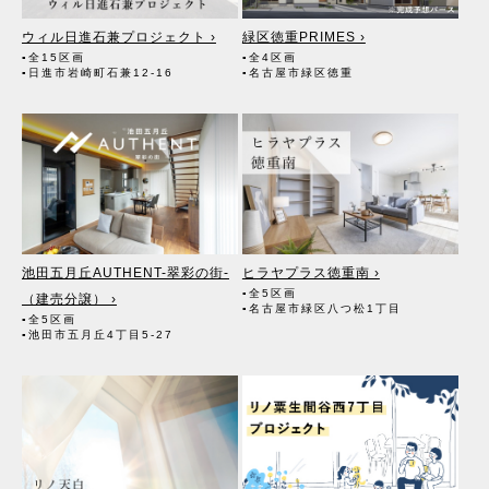
ウィル日進石兼プロジェクト ›
緑区徳重PRIMES ›
▪全15区画
▪全4区画
▪日進市岩崎町石兼12-16
▪名古屋市緑区徳重
池田五月丘AUTHENT-翠彩の街-
ヒラヤプラス徳重南 ›
▪全5区画
（建売分譲） ›
▪名古屋市緑区八つ松1丁目
▪全5区画
▪池田市五月丘4丁目5-27