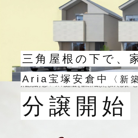
三角屋根の下で、
Aria宝塚安倉中
〈新
外観完成予想パース：設計図を基に作成したもので形状・色
分譲開始