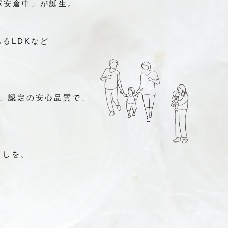
塚安倉中」が誕生。
るLDKなど
宅」認定の安心品質で、
らしを。