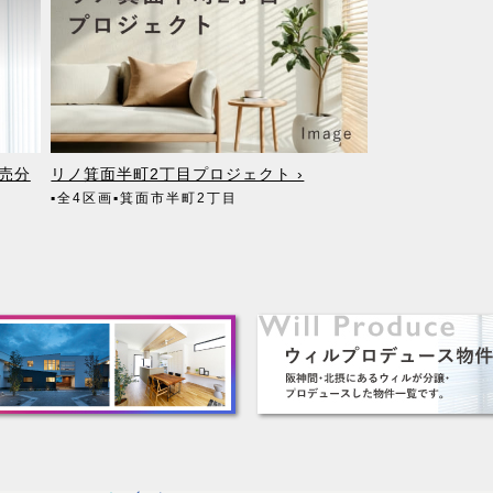
建売分
リノ箕面半町2丁目プロジェクト ›
▪全4区画
▪箕面市半町2丁目