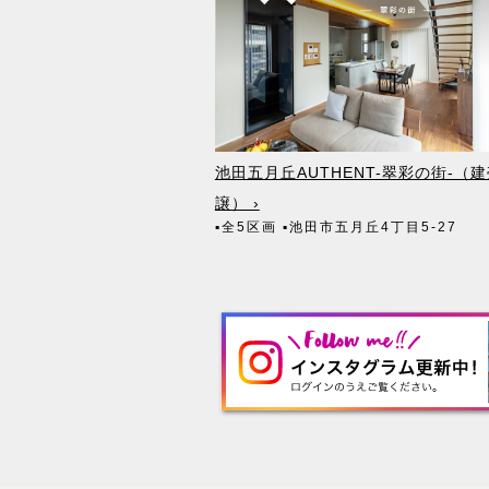
池田五月丘AUTHENT-翠彩の街-（
譲） ›
▪全5区画
▪池田市五月丘4丁目5-27