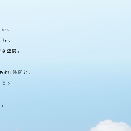
まい。
キは、
的な空間。
も約1時間と、
適です。
る。