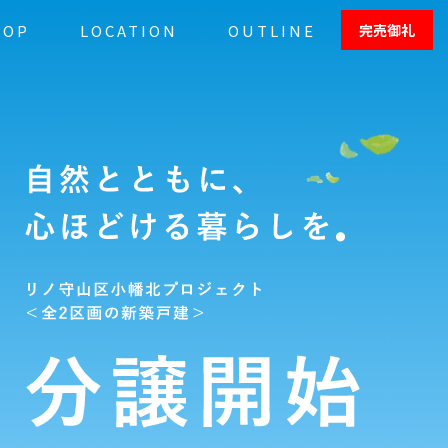
TOP
LOCATION
OUTLINE
完売
御礼