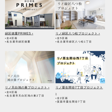
緑区徳重PRIMES ›
リノ緑区八つ松プロジェクト ›
▪全4区画
▪全5区画
▪名古屋市緑区徳重
▪名古屋市緑区八つ松1丁目
リノ天白鴻の巣プロジェクト ›
リノ粟生間谷7丁目プロジェクト
▪全6区画
›
▪名古屋市天白区鴻の巣2丁目
▪全2区画
▪箕面市粟生間谷7丁目