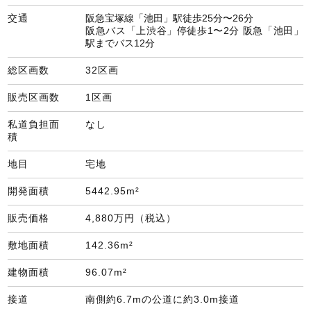
交通
阪急宝塚線「池田」駅徒歩25分〜26分
阪急バス「上渋谷」停徒歩1〜2分 阪急「池田」
駅までバス12分
総区画数
32区画
販売区画数
1区画
私道負担面
なし
積
地目
宅地
開発面積
5442.95m²
販売価格
4,880万円（税込）
敷地面積
142.36m²
建物面積
96.07m²
接道
南側約6.7mの公道に約3.0m接道