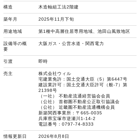
構造
木造軸組工法2階建
築年月
2025年11月下旬
用途地域
第1種中高層住居専用地域、池田山風致地区
設備等の概
大阪ガス・公営水道・関西電力
要
引渡
即時
売主
株式会社ウィル
宅建業免許：国土交通大臣（5）第6447号
建設業許可：国土交通大臣許可（般-7）第
21398号
（一社） 不動産流通経営協会会員
（公社） 首都圏不動産公正取引協議会
（公社） 近畿圏不動産流通機構会員
新築関西事業所：〒665-0035
兵庫県宝塚市逆瀬川1-14-2
電話番号
：0797-74-8333
情報更新日
2026年8月8日