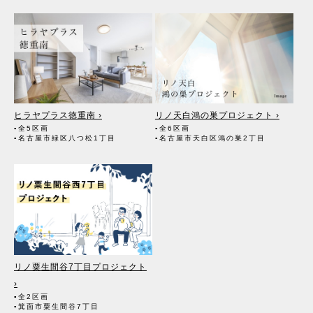
ヒラヤプラス徳重南 ›
リノ天白鴻の巣プロジェクト ›
▪全5区画
▪全6区画
▪名古屋市緑区八つ松1丁目
▪名古屋市天白区鴻の巣2丁目
リノ粟生間谷7丁目プロジェクト
›
▪全2区画
▪箕面市粟生間谷7丁目