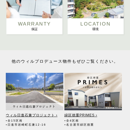
WARRANTY
LOCATION
保証
環境
他のウィルプロデュース物件もぜひご覧ください。
ウィル日進石兼プロジェクト ›
緑区徳重PRIMES ›
▪全15区画
▪全4区画
▪日進市岩崎町石兼12-16
▪名古屋市緑区徳重