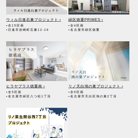
ウィル日進石兼プロジェクト ›
緑区徳重PRIMES ›
▪全15区画
▪全4区画
▪日進市岩崎町石兼12-16
▪名古屋市緑区徳重
ヒラヤプラス徳重南 ›
リノ天白鴻の巣プロジェクト ›
▪全5区画
▪全6区画
▪名古屋市緑区八つ松1丁目
▪名古屋市天白区鴻の巣2丁目