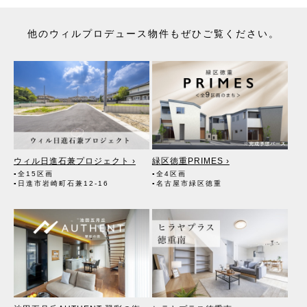
他のウィルプロデュース物件もぜひご覧ください。
ウィル日進石兼プロジェクト ›
緑区徳重PRIMES ›
▪全15区画
▪全4区画
▪日進市岩崎町石兼12-16
▪名古屋市緑区徳重