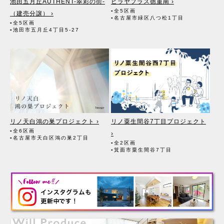
池田五月丘AUTHENT-翠彩の街-
ヒラヤプラス徳重南 ›
▪全5区画
（建売分譲） ›
▪名古屋市緑区八つ松1丁目
▪全5区画
▪池田市五月丘4丁目5-27
リノ天白鴻の巣プロジェクト ›
リノ粟生間谷7丁目プロジェクト
▪全6区画
›
▪名古屋市天白区鴻の巣2丁目
▪全2区画
▪箕面市粟生間谷7丁目