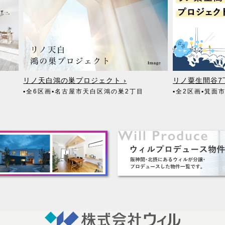
リノ天白鴻の巣プロジェクト ›
リノ粟生間谷7
▪全6区画
▪名古屋市天白区鴻の巣2丁目
▪全2区画
▪箕面