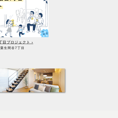
丁目プロジェクト ›
市粟生間谷7丁目