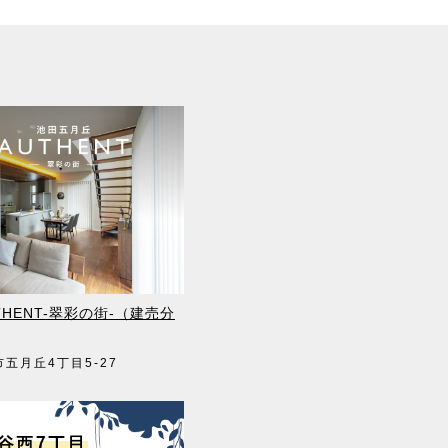
HENT-翠彩の街-（建売分
市五月丘4丁目5-27