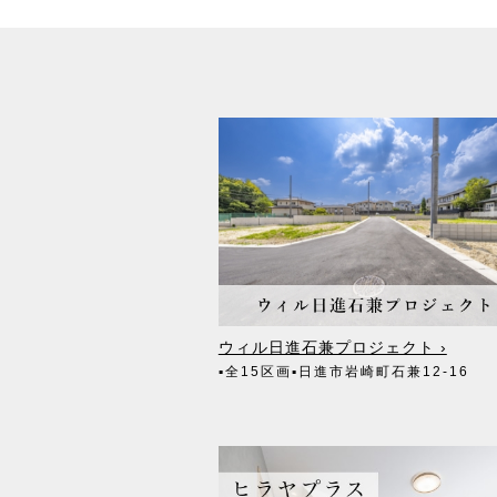
ウィル日進石兼プロジェクト ›
▪全15区画
▪日進市岩崎町石兼12-16