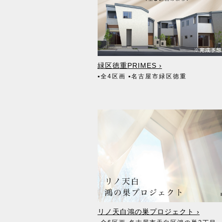
4. 個人情報処理の外部委託
当社が保有する個人データの扱いの全部又は
5. 個人情報の共同利用
お客様の個人情報を共同利用する際には、個
緑区徳重PRIMES ›
6. 個人情報提供の任意性及び知っておいてい
▪全4区画
▪名古屋市緑区徳重
お客様の個人情報を共同利用する際には、個
7. 個人情報の利用目的の通知・開示・内容
お客様より、個人情報の利用目的の通知・開
す。各種お問合せ及びご相談の窓口は下記の
【お問合せ】
株式会社ウィル 個人情報保護管理者：水野 
TEL：0797-74-7269 / FAX：0797-74-7078 / E-
リノ天白鴻の巣プロジェクト ›