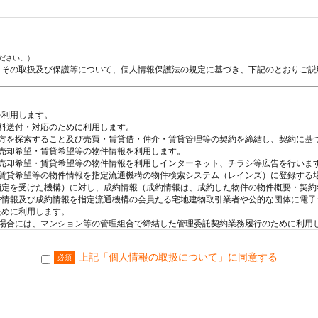
ださい。）
、その取扱及び保護等について、個人情報保護法の規定に基づき、下記のとおりご説
を利用します。
料送付・対応のために利用します。
手方を探索すること及び売買・賃貸借・仲介・賃貸管理等の契約を締結し、契約に基
売却希望・賃貸希望等の物件情報を利用します。
・売却希望・賃貸希望等の物件情報を利用しインターネット、チラシ等広告を行いま
・賃貸希望等の物件情報を指定流通機構の物件検索システム（レインズ）に登録する
指定を受けた機構）に対し、成約情報（成約情報は、成約した物件の物件概要・契約
件情報及び成約情報を指定流通機構の会員たる宅地建物取引業者や公的な団体に電子
ために利用します。
う場合には、マンション等の管理組合で締結した管理委託契約業務履行のために利用
る、お客様にとって有用と思われる当社及び提携先のご案内や商品の発送、関連する
上記「個人情報の取扱について」に同意する
必須
及びその資料として保管します。
、賃貸等に関する価格査定に利用します。宅地建物取引業法第34条の2第2項に規