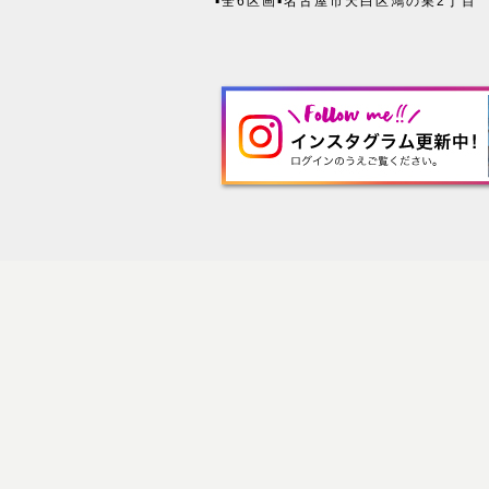
▪全6区画
▪名古屋市天白区鴻の巣2丁目