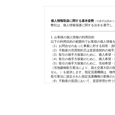
個人情報取扱に関する基本姿勢
（※必ずお読みく
弊社は、個人情報保護に関する法令を遵守し
1. お客様の個人情報の利用目的
以下の利用目的の範囲内でお客様の個人情報
（1）お問合せのあった事案に対する回答・資
（2）不動産の売買契約又は賃貸借契約の相
（3）取引の相手方探索のために、購入希望・
（4）取引の相手方探索のために、購入希望
（5）取引の相手方探索のために、売却希望
（宅地建物取引業法により、国土交通大臣の
せん。）を提供します。指定流通機構は、物
取引業法に規定された指定流通機構の業務の
（6）不動産の賃貸において、賃貸管理が伴
（7）上記、（1）から（6）の業務に付随す
及び当該サービスの提供に利用します。
（8）宅地建物取引業法第49条に基づく帳簿
（9）ご成約の際の物件情報は、不動産の売買
することがあります。
2. 個人情報の第三者への提供