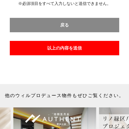
※必須項目をすべて入力しないと送信できません。
）～（9）の業務において、その利用目的の達成に必要な場合にのみ、個人情報を第
不動産物件情報・成約情報等
戻る
メール・広告媒体等
者の組織の種類、及び属性
じて、契約の相手方となる者。また、成約に至るまでの過程においてその見込者。
での過程において広く契約の見込客を募るため）
以上の内容を送信
載事業者及び団体。（成約に至るまでの過程において広く契約の見込客を募るため）
専任媒介契約が提携された場合には、宅地建物取引業法に基づき、指定流通機構への
。
融資等に関する金融機関関係。
合、管理業者。
理委託契約の重要事項説明書に定める業務委託先及び管理費引き落としの際の振込先
な場合は、信用情報機関。
取立者。
他のウィルプロデュース物件もぜひご覧ください。
有用と思われる当社提携先。
ための教育を定期的に行い、お客様の個人情報を厳重に管理いたします。
全管理措置を実施いたします。