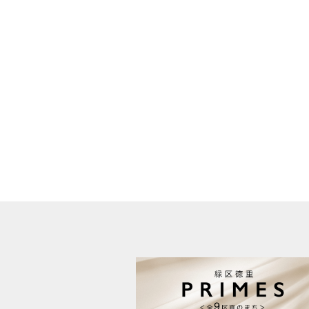
●第三者に提供する目的
上記「1.お客様の個人情報の利用目的」（1
●提供する個人情報の項目
お客様の氏名・住所・電話番号・生年月日・
●提供の手段又は方法
書面・郵便物・電話・インターネット・電子
●当該情報の提供を受ける者又は提供を受ける
（1）不動産の売買契約、賃貸借契約等を通
（2）他の宅地建物取引業者。（成約に至るま
（3）インターネット広告、その他広告の掲
（4）指定流通機構。（専属専任媒介契約、
義務付けられます）
（5）価格査定の依頼者。
（6）登記に関する司法書士、土地家屋調査士
（7）お客様が住宅ローン等を利用する場合、
（8）対象不動産について管理の必要がある場
（9）当社にて賃貸管理が生じる場合は、管
（10）入居希望者様の信用照会のために必要
（11）入居者様が賃料を滞納した場合、滞納
（12）アフターサービス等、お客様にとって
3. 個人情報の保護対策
（1）当社の従業者に対して個人情報保護の
（2）当社のデータベース等に対する必要な安