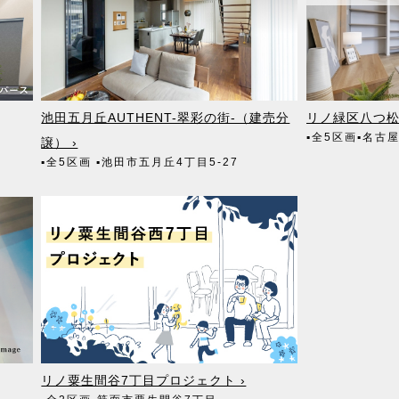
一部について外部委託をするときは、必要な契約を締結し、適切な管理・監督を行い
人情報保護法に定める別途必要な処置を講じます。
池田五月丘AUTHENT-翠彩の街-（建売分
リノ緑区八つ松
ただきたいこと
▪全5区画
▪名古
譲） ›
人情報保護法に定める別途必要な処置を講じます。
▪全5区画
▪池田市五月丘4丁目5-27
の訂正・追加又は削除・利用の停止・消去及び第三者への提供の停止について
示・内容の訂正・追加又は削除・利用の停止・消去及び第三者への提供の停止につい
とおりです。
真育
mail：info@wills.co.jp
リノ粟生間谷7丁目プロジェクト ›