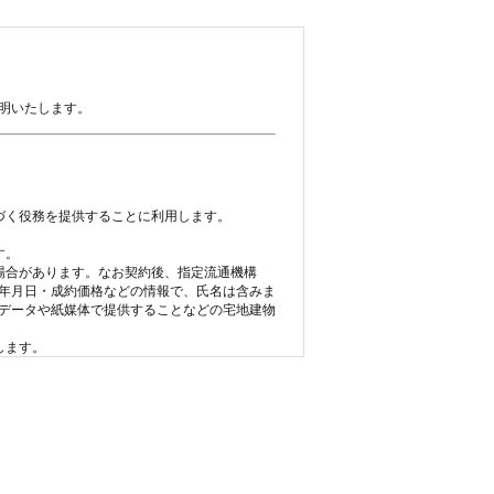
明いたします。
づく役務を提供することに利用します。
す。
場合があります。なお契約後、指定流通機構
年月日・成約価格などの情報で、氏名は含みま
データや紙媒体で提供することなどの宅地建物
します。
アフターサービス、メンテナンス等のお知らせ
定する「意見の根拠」として仲介の依頼者に提供