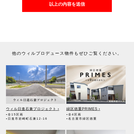
みません。）を提供します。指定流通機構は、物件情報及び成約情報
以上の内容を送信
を指定流通機構の会員たる宅地建物取引業者や公的な団体に電子デー
タや紙媒体で提供することなどの宅地建物取引業法に規定された指定
流通機構の業務のために利用します。
（6）不動産の賃貸において、賃貸管理が伴う場合には、マンション
等の管理組合で締結した管理委託契約業務履行のために利用します。
（7）上記、（1）から（6）の業務に付随する、お客様にとって有用
と思われる当社及び提携先のご案内や商品の発送、関連するアフター
サービス、メンテナンス等のお知らせ及び当該サービスの提供に利用
します。
他のウィルプロデュース物件もぜひご覧ください。
（8）宅地建物取引業法第49条に基づく帳簿及びその資料として保管
します。
（9）ご成約の際の物件情報は、不動産の売買、賃貸等に関する価格
査定に利用します。宅地建物取引業法第34条の2第2項に規定する「意
見の根拠」として仲介の依頼者に提供することがあります。
2. 個人情報の第三者への提供
●第三者に提供する目的
上記「1.お客様の個人情報の利用目的」（1）～（9）の業務におい
て、その利用目的の達成に必要な場合にのみ、個人情報を第三者に提
供します。
ウィル日進石兼プロジェクト ›
緑区徳重PRIMES ›
●提供する個人情報の項目
▪全15区画
▪全4区画
お客様の氏名・住所・電話番号・生年月日・不動産物件情報・成約
▪日進市岩崎町石兼12-16
▪名古屋市緑区徳重
情報等
●提供の手段又は方法