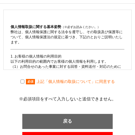
個人情報取扱に関する基本姿勢
（※必ずお読みください。）
弊社は、個人情報保護に関する法令を遵守し、その取扱及び保護等に
ついて、個人情報保護法の規定に基づき、下記のとおりご説明いたし
ます。
1. お客様の個人情報の利用目的
以下の利用目的の範囲内でお客様の個人情報を利用します。
（1）お問合せのあった事案に対する回答・資料送付・対応のために
利用します。
（2）不動産の売買契約又は賃貸借契約の相手方を探索すること及び
上記「個人情報の取扱について」に同意する
売買・賃貸借・仲介・賃貸管理等の契約を締結し、契約に基づく役務
必須
を提供することに利用します。
（3）取引の相手方探索のために、購入希望・売却希望・賃貸希望等
の物件情報を利用します。
※必須項目をすべて入力しないと送信できません。
（4）取引の相手方探索のために、購入希望・売却希望・賃貸希望等
の物件情報を利用しインターネット、チラシ等広告を行います。
（5）取引の相手方探索のために、売却希望・賃貸希望等の物件情報
を指定流通機構の物件検索システム（レインズ）に登録する場合があ
戻る
ります。なお契約後、指定流通機構（宅地建物取引業法により、国土
交通大臣の指定を受けた機構）に対し、成約情報（成約情報は、成約
した物件の物件概要・契約年月日・成約価格などの情報で、氏名は含