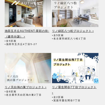
書面・郵便物・電話・インターネット・電子メール・広告媒体等
●当該情報の提供を受ける者又は提供を受ける者の組織の種類、及び
属性
（1）不動産の売買契約、賃貸借契約等を通じて、契約の相手方とな
る者。また、成約に至るまでの過程においてその見込者。
（2）他の宅地建物取引業者。（成約に至るまでの過程において広く
契約の見込客を募るため）
（3）インターネット広告、その他広告の掲載事業者及び団体。（成
池田五月丘AUTHENT-翠彩の街-
リノ緑区八つ松プロジェクト ›
約に至るまでの過程において広く契約の見込客を募るため）
▪全5区画
（4）指定流通機構。（専属専任媒介契約、専任媒介契約が提携され
（建売分譲） ›
▪名古屋市緑区八つ松1丁目
た場合には、宅地建物取引業法に基づき、指定流通機構への登録及び
▪全5区画
成約情報の通知が宅地建物取引業者に義務付けられます）
▪池田市五月丘4丁目5-27
（5）価格査定の依頼者。
（6）登記に関する司法書士、土地家屋調査士。
（7）お客様が住宅ローン等を利用する場合、融資等に関する金融機
関関係。
（8）対象不動産について管理の必要がある場合、管理業者。
（9）当社にて賃貸管理が生じる場合は、管理委託契約の重要事項説
明書に定める業務委託先及び管理費引き落としの際の振込先金融機
関、管理組合役員。
（10）入居希望者様の信用照会のために必要な場合は、信用情報機
関。
リノ天白鴻の巣プロジェクト ›
リノ粟生間谷7丁目プロジェクト
（11）入居者様が賃料を滞納した場合、滞納取立者。
（12）アフターサービス等、お客様にとって有用と思われる当社提携
▪全6区画
›
▪名古屋市天白区鴻の巣2丁目
先。
▪全2区画
▪箕面市粟生間谷7丁目