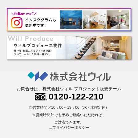
3. 個人情報の保護対策
（1）当社の従業者に対して個人情報保護のための教育を定期的に行
い、お客様の個人情報を厳重に管理いたします。
（2）当社のデータベース等に対する必要な安全管理措置を実施いた
します。
4. 個人情報処理の外部委託
当社が保有する個人データの扱いの全部又は一部について外部委託を
するときは、必要な契約を締結し、適切な管理・監督を行います。
5. 個人情報の共同利用
お客様の個人情報を共同利用する際には、個人情報保護法に定める別
途必要な処置を講じます。
6. 個人情報提供の任意性及び知っておいていただきたいこと
お問合せは、株式会社ウィル プロジェクト販売チーム
お客様の個人情報を共同利用する際には、個人情報保護法に定める別
0120-122-210
途必要な処置を講じます。
◎営業時間／10：00～19：00（水・木曜定休）
7. 個人情報の利用目的の通知・開示・内容の訂正・追加又は削除・利
※営業時間外でも予めご連絡いただければ、
用の停止・消去及び第三者への提供の停止について
ご対応できます。
お客様より、個人情報の利用目的の通知・開示・内容の訂正・追加又
→プライバシーポリシー
は削除・利用の停止・消去及び第三者への提供の停止についてのご依
頼がある場合は速やかに対応いたします。各種お問合せ及びご相談の