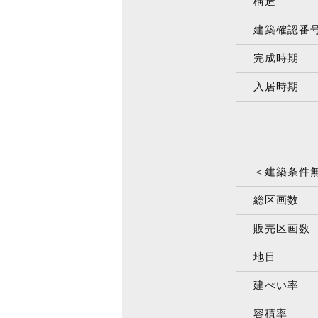
構造
建築確認番
完成時期
入居時期
＜建築条件
総区画数
販売区画数
地目
建ぺい率
容積率