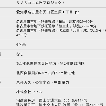
リノ天白土原Ⅳプロジェクト
愛知県名古屋市天白区土原１丁目
名古屋市営地下鉄鶴舞線「植田」駅徒歩29~30分
名古屋市営地下鉄桜通線「相生山」駅徒歩27~28分
名古屋市営地下鉄鶴舞線・名城線「八事」駅バス13分「
4〜5分
6区画
積
なし
第1種低層住居専用地域・第2種風致地区
北西側幅員約6.0mに約7.3m接道他
要
東邦ガス・公営水道・中部電力
株式会社ウィル
宅建業免許：国土交通大臣（5）第6447号
建設業許可：国土交通大臣 許可（般-7）第21398号