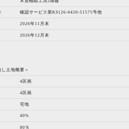
木造軸組工法2階建
号
確認サービス第KS126-0420-51575号他
2026年11月末
2026年12月末
無し土地概要＞
4区画
4区画
宅地
40%
80％