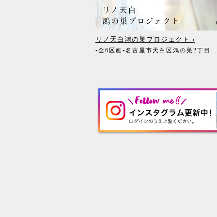
リノ天白鴻の巣プロジェクト ›
▪全6区画
▪名古屋市天白区鴻の巣2丁目