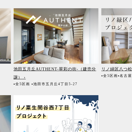
池田五月丘AUTHENT-翠彩の街-（建売分
リノ緑区八つ松
▪全5区画
▪名古
譲） ›
▪全5区画
▪池田市五月丘4丁目5-27