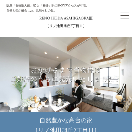
阪急「石橋阪大前」駅 と「桜井」駅の2WAYアクセスが可能。
自然と街が融合した、見晴らしの丘。
［リノ池田旭丘2丁目Ⅲ］
おかげさまで当物件は
ご好評のうちに完売いたしました。
自然豊かな高台の家
［リノ池田旭丘2丁目Ⅲ］